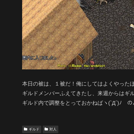
本日の被は、１被だ！俺にしてはよくやった
ギルドメンバーふえてきたし、来週からはギ
ギルド内で調整をとっておかねばヽ(`Д´)ﾉ 
ギルド
対人