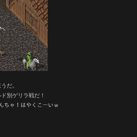
ほうだ。
ルド別ゲリラ戦だ！
のんちゃ！はやくこーいｗ