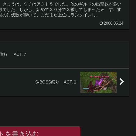
。きょうは、ウチはアクト５でした。他のギルドの出撃数が多い
数でした。しかし、始めて３０分で３被してしまったｗ す、す
の討伐数が響いて、まだまだ上位にランクインし...
2006.05.24
グ戦） ACT.７
S-BOSS祭り ACT.２
トを書き込む