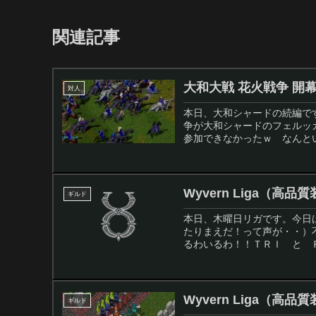
関連記事
大和大戦 花火戦争 開
対人
本日、大和シャードの続編で
争が大和シャードのフェルッ
参加できなかったｗ なんとい
Wyvern Liga（高
ギルド
本日、木曜日リガです。今日
たりまえだ！って声が・・）
るわいるわ！！ＴＲＩ と Ｒ
Wyvern Liga（高
ギルド