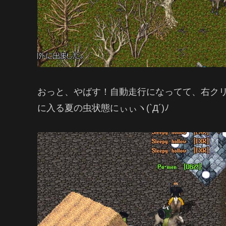
おっと、やばす！自動走行になってて、右ク
に入る夏の虫状態にぃぃヽ(`Д´)ﾉ