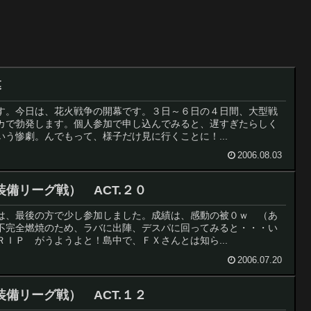
幕
す。今日は、花火戦争の開幕です。３日～６日の４日間、大型戦
カで勃発します。個人参加で申し込んでみると、遅すぎたらしく
う惨劇。んでもって、様子だけ見に行くことに！...
2006.08.03
品質装備リーグ戦） ACT.２０
は、最後の方で少し参加しました。成績は、感動の被０ｗ （あ
不完全燃焼のため、ラバに出陣、デスパに回ってみると・・・い
ＩＰ がうようよと！島中で、ＦＸさんとは知ら...
2006.07.20
品質装備リーグ戦） ACT.１２