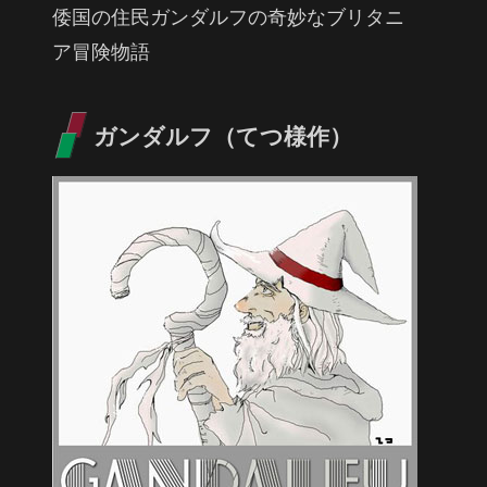
倭国の住民ガンダルフの奇妙なブリタニ
ア冒険物語
ガンダルフ（てつ様作）