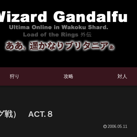
狩り
攻略
対人
グ戦） ACT.８
2006.05.11