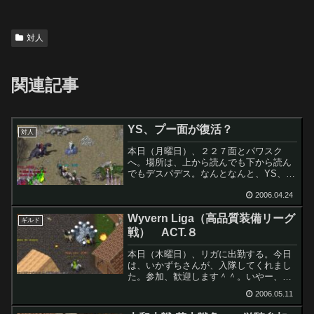
対人
関連記事
YS、プー面が復活？
対人
本日（月曜日）、２２７面とパワスク
へ。場所は、上から読んでも下から読ん
でもデスパデス。なんとなんと、YS、プ
ーで見た連中がわんさかと沸いていまし
た。遠征からもどってこられたのでしょ
2006.04.24
うか。こりゃぁ、また荒れるかもしれな
Wyvern Liga（高品質装備リーグ
い予感。おおい！ってｗど...
ギルド
戦） ACT.８
本日（木曜日）、リガに出勤する。今日
は、いかずちさんが、入隊してくれまし
た。参加、歓迎します＾＾。いやー、緑
組は、ちょっと人数すくなめだけど、よ
2006.05.11
くがんばっているとおもう。あと、指揮
官の仕事も大変だなぁーと思う今日この