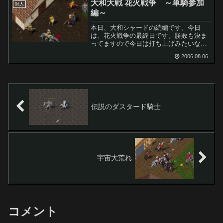
大和大戦 花火戦争 ～単騎参加
頃。俺なら、自分が逃げる...
対人
編～
本日、大和シャードの続編です。今日
は、花火戦争の最終日です。勝敗も決ま
ってますので今日は打ち上げみたいなも
ののようです。飛び込み参加も受け付け
2006.08.06
ているようなので記念に参加してみるこ
とに。なかなか、スムーズに参加でき
た。イベントの段取りがしっか...
伝説のダスタード騎士
宇宙大荒れ
コメント