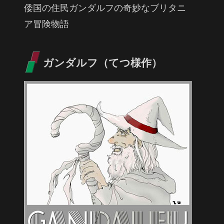
倭国の住民ガンダルフの奇妙なブリタニ
ア冒険物語
ガンダルフ（てつ様作）