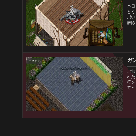
本日
とう
思い
解除
ガ
日常日記
ご無
れた
符を
て～