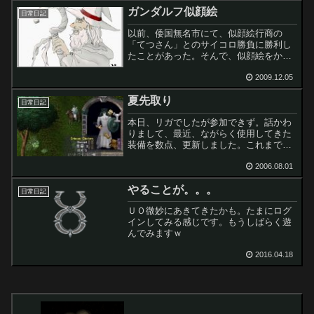
ガンダルフ似顔絵
日常日記
以前、倭国無名市にて、似顔絵行商の
「てつさん」とのサイコロ勝負に勝利し
たことがあった。そんで、似顔絵をかい
てもらえる権を獲得したわけだが。
近々、それが完成していたので、ご紹介
2009.12.05
＾＾；なかなかいいでしょう？？ 気に
夏先取り
入ってますｗてつさんのブログ ...
日常日記
本日、リガでしたが参加できず。話かわ
りまして、最近、ながらく使用してきた
装備を数点、更新しました。これまでの
衣装は、かなり気に入っていたのです
が、 知り合いからカタミとして装備とお
2006.08.01
金をいただいたので、これまでのポリシ
やることが。。。
ーを曲げ、装備を更新する...
日常日記
ＵＯ微妙にあきてきたかも。たまにログ
インしてみる感じです。もうしばらく遊
んでみますｗ
2016.04.18