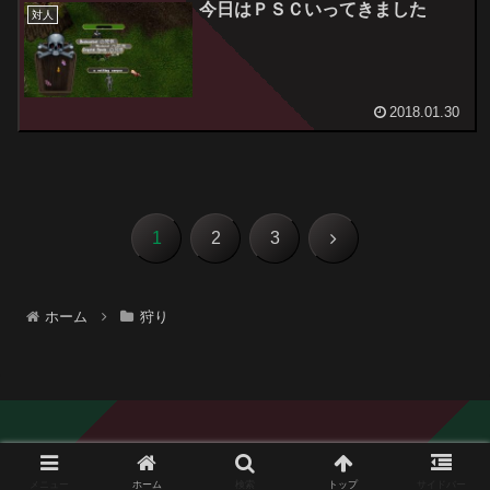
今日はＰＳＣいってきました
対人
2018.01.30
次
1
2
3
へ
ホーム
狩り
© 2005 Wizard Gandalfu.
メニュー
ホーム
検索
トップ
サイドバー