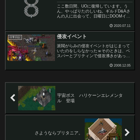
ここ数日間、UOに復帰しています。う
ん、やっぱりたのしいね。ギルドD&Aさ
んの人に出会って、日曜日にDOOMイベ
ントに参加することになった。＜イベン
ト詳細＞７月１２日 ２１：００～２
2020.07.11
３：００頃までDOOMボス討伐らしい
侵攻イベント
日常日記
派閥がらみの侵攻イベントがはじまって
いたのをしらなかったｗそのときは、ベ
スパーとブリティンで侵攻沸きがあった
ので、様子見にｗすんごいボスが登場し
た。なんともかんとも。まずはベスパ
2008.12.05
ー。ドラゴンみたい。音楽やエフェクト
が専用に用意されていてすご...
宇宙ボス ハリケーンエレメンタ
ル 登場
さようならブリタニア。