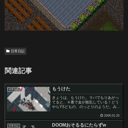
日常日記
関連記事
もうけた
日常日記
きょうは、もうけた。ラバでもりあがっ
てると、４番で金が散乱している！どう
やらYSどもの、のっとりのようだ。みん
ながYS追っかけている内に、究極奥義
「激一人回収」をくりだす。だた、この
2006.01.20
奥義の最中は、究極に無防備になるので
DOOMおそるるにたらずw
注意することｗこれで７...
日常日記