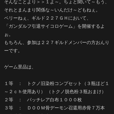
そんなことより＞＞１よ～。ちょと聞いて～もう、
それとまんまり関係な～いんだけ～どもねぇ。
ペリーねぇ、ギルド２２７ＧＨにおいて、
「ガンダルフ引退サイコロゲーム」を開催するよ
ぉ。
もちろん、参加は２２７ギルドメンバーの方おんり
ーです。
ゲーム景品は、
１等 ： トクノ旧染粉コンプセット（３瓶ほど１
～２ｃｈ使用あり） （トクノ脱色粉３瓶おまけ）
２等 ： パッチレア白布１０００枚
３等 ： ＤＯＯＭ骨デーモン召還用赤骨７万本