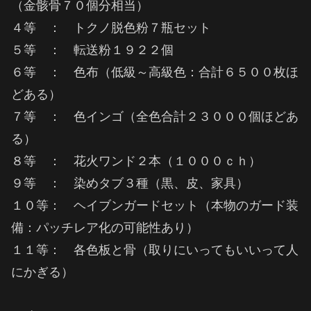
（金骸骨７０個分相当）
４等 ： トクノ脱色粉７瓶セット
５等 ： 転送粉１９２２個
６等 ： 色布（低級～高級色：合計６５００枚ほ
どある）
７等 ： 色インゴ（全色合計２３０００個ほどあ
る）
８等 ： 花火ワンド２本（１０００ｃｈ）
９等 ： 染めタブ３種（黒、皮、家具）
１０等： ヘイブンガードセット（本物のガード装
備：パッチレア化の可能性あり）
１１等： 各色板と骨（取りにいってもいいって人
にかぎる）