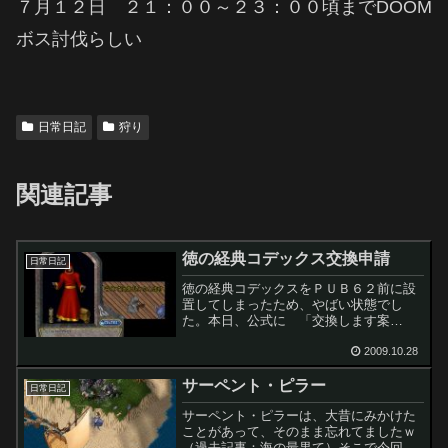
７月１２日 ２１：００～２３：００頃までDOOM
ボス討伐らしい
日常日記
狩り
関連記事
徳の経典コデックス交換申請
日常日記
徳の経典コデックスをＰＵＢ６２前に設
置してしまったため、やばい状態でし
た。本日、公式に 「交換します案
内」 があったため、ＧＭさんをコー
ル！いつもは、左下にチャットが出て話
2009.10.28
しして、対処してもらって終わりなんだ
サーペント・ピラー
けど、今回はタイミングよくチャッ...
日常日記
サーペント・ピラーは、大昔にみかけた
ことがあって、そのまま忘れてましたｗ
（過去記事：海の最果て）そこで今回サ