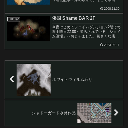
ーペント・ピラーワープを体験しに、マ
ーさんとメルさんを誘って３人で、サー
2008.11.30
ペント・ピラーへ冒険にでかけました。
倭国 Shame BAR 2F
ジェローム港から、でかけ...
日常日記
今夜はじめてシェイムダンジョン2階で毎
週土曜日22:00～出店されている「シェイ
ム酒場」へおじゃました。気さくな店主
で、なんてない話で気づいたら深夜にな
っていた。長く店舗運営しているのはほ
2023.06.11
んとにすごいね。これからもがんばっ
て！ダンジョンは、...
ホワイトウィルム狩り
シャドーガード水路作品