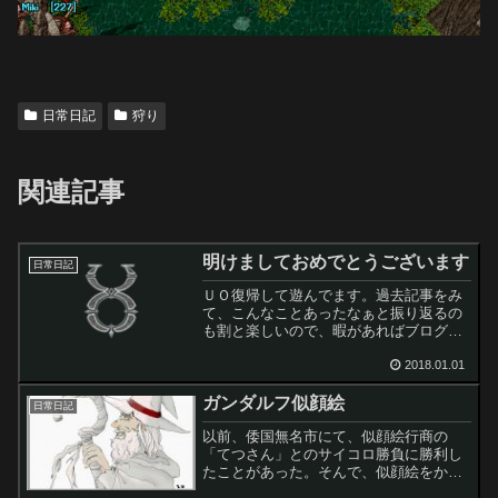
日常日記
狩り
関連記事
明けましておめでとうございます
日常日記
ＵＯ復帰して遊んでます。過去記事をみ
て、こんなことあったなぁと振り返るの
も割と楽しいので、暇があればブログを
つづってみようかと思います。このサイ
トを見にきた昔の友達さん。倭国で待っ
2018.01.01
てますよ。
ガンダルフ似顔絵
日常日記
以前、倭国無名市にて、似顔絵行商の
「てつさん」とのサイコロ勝負に勝利し
たことがあった。そんで、似顔絵をかい
てもらえる権を獲得したわけだが。