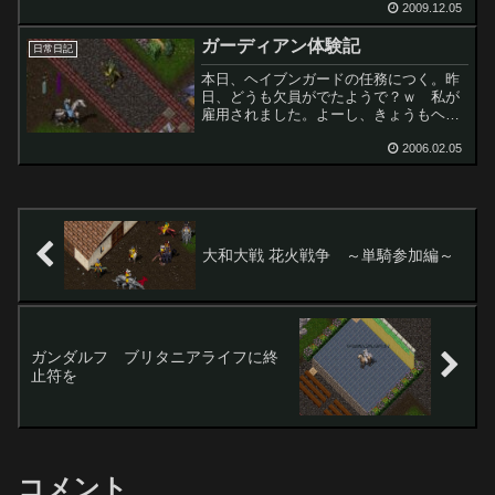
近々、それが完成していたので、ご紹介
2009.12.05
＾＾；なかなかいいでしょう？？ 気に
ガーディアン体験記
入ってますｗてつさんのブログ ...
日常日記
本日、ヘイブンガードの任務につく。昨
日、どうも欠員がでたようで？ｗ 私が
雇用されました。よーし、きょうもヘイ
ブンの平和を乱すぞ！と気合十分で
す。ヽ(`Д´)ﾉガードの仕事は非常にハード
2006.02.05
です。早朝８：００～翌朝７：００まで
の２３時間労働！！し...
大和大戦 花火戦争 ～単騎参加編～
ガンダルフ ブリタニアライフに終
止符を
コメント