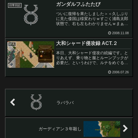
ガンダルフふたたび
ジョン内での霊魂集めは、...
日常日記
ついに復帰を果たしました＞＜久しぶり
に見た倭国は様変わりｗすごく浦島太郎
状態で、右も左もわかりませんｗまぁ、
はまりこまない程度に、ぼちぼち楽しみ
ながら、再びブリタニアの大地で冒険し
2008.11.08
ますｗ
大和シャード侵攻録 ACT.２
対人
本日、大和シャード侵攻の続編です。と
りあえず、乗り物と服とルーンブックが
必要だ。というわけで、ルナをめぐる
が、全財産６００円ではゴミもかえない
ｗ２２７の有志に２０００円をめぐんで
2006.07.26
頂く。感謝。その金で、ルーンブック１
０００円を購入。続いて、灰...
ラバラバ
ガーディアン３年殺し