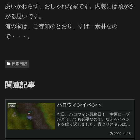
あいかわらず、おしゃれな家です。内装には頭がさ
がる思いです。
俺の家は、ご存知のとおり、すげー素朴なの
で・・・。
日常日記
関連記事
ハロウィンイベント
攻略
本日、ハロウィン最終日！ 幸運ローブ
がどうしても必要なので、なえるイベン
トを繰り返しました。青クリスタルは、
通算１１０個ほどＧＥＴした。■ 月見
草取る → デーモン寺（フェルッカ・
2009.11.15
トランメル） で体格変化は完璧。ダン