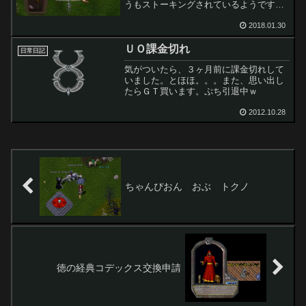
うもストーキングされているようですｗ
気持ちは分かりますが勘弁くださいｗよ
って、ご臨終いただきました。
2018.01.30
ＵＯ課金切れ
日常日記
気がついたら、３ヶ月前に課金切れして
いました。とほほ。。。また、思い出し
たらＧＴ買います。ぷち引退中ｗ
2012.10.28
ちゃんぴおん おぶ トクノ
徳の経典コデックス交換申請