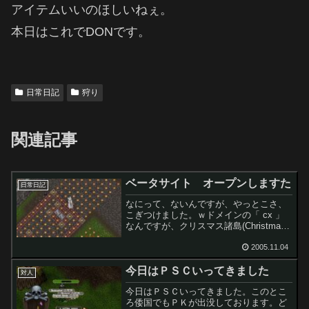
アイテムいいのほしいねぇ。
本日はこれでDONです。
日常日記
狩り
関連記事
ベータサイト オープンしますた
日常日記
なにって、ないんですが、やっとこさ、
こぎつけました。ｗドメインの「 cx 」
なんですが、クリスマス諸島(Christmas
Island)に割り当てられたドメイン名らし
いです。クリスマス近いし、ワシの見た
2005.11.04
目も一つ間違えると、サンタのおじさ
今日はＰＳＣいってきました
ん...
対人
今日はＰＳＣいってきました。このとこ
ろ倭国でもＰＫが出没しております。ど