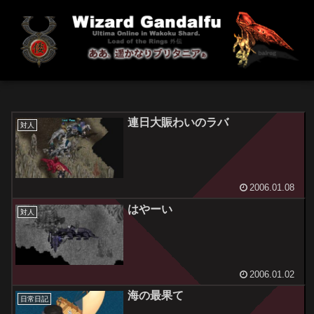
連日大賑わいのラバ
対人
2006.01.08
はやーい
対人
2006.01.02
海の最果て
日常日記