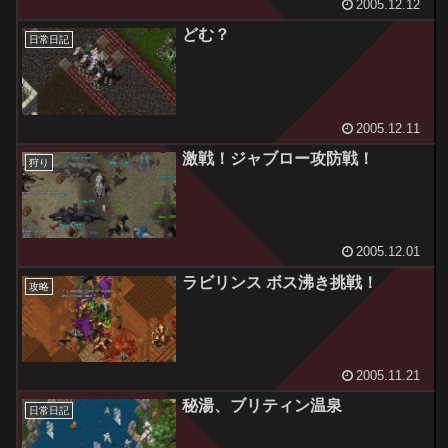
2005.12.12
どむ？
日常日記
2005.12.11
激戦！ジャブロー攻防戦！
狩り
2005.12.01
ラビリンス ボス沸き挑戦！
攻略
2005.11.21
秘湯、ブリティン温泉
日常日記