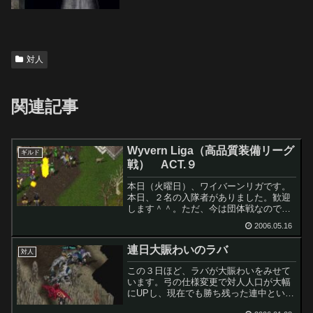
対人
関連記事
Wyvern Liga（高品質装備リーグ
ギルド
戦） ACT.９
本日（火曜日）、ワイバーンリガです。
本日、２名の入隊者がありました。歓迎
します＾＾。ただ、今は団体戦なので、
初心者には非常に酷な戦場です。はやく
2006.05.16
ギルド戦になってくれ。はっきりいって
団体戦はいまいち。ギルド戦は、団体戦
連日大賑わいのラバ
のようにつっこんだら即死...
対人
この３日ほど、ラバが大賑わいをみせて
います。弓の仕様変更で対人人口が大幅
にUPし、現在でも勝ち残った連中といい
ましょうか。いやー、みなさん、つよそ