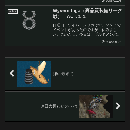
うです。本日はTOSや、プー、ERR？が
2006.01.08
メインでした。あとは、青連合といいま
Wyvern Liga（高品質装備リーグ
すか、寄せ集めとい...
ギルド
戦） ACT.１１
日曜日、ワイバーンリガです。２２７で
イベントがあったのですが、休みまし
た。ごめんね。今日は、ギルドメンバー
出撃数７人という偉業を成し遂げまし
2006.05.22
た。これは伝説にのこるでしょう。ギル
ド戦が初めての割りに、全員がうまく立
ち回ってくれたので結構、討伐...
海の最果て
連日大賑わいのラバ