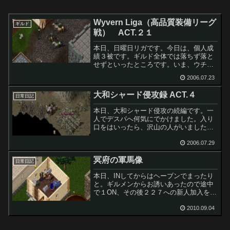
Wyvern Liga（高品質装備リーグ
ギルド
戦） ACT.２１
本日、日曜日リガです。今日は、個人成
績３被です。ギルド全体では落ちず落と
せずといったところです。いま、ウチで
はメンバーみんなが指揮をやっていま
2006.07.23
す。 （参謀長の発案かな？）これは非常
に有効だと思います。皆が双方の立場を
大和シャード侵攻録 ACT.４
理解していれば、それだけ...
日常日記
本日、大和シャード侵攻の続編です。一
人でデスパへ何気にでかけました。入り
口をはいったら、沢山の人がいましたの
で、勝手についていくことに。奥へと進
むと、誰かが盾上げの真っ最中。なにも
2006.07.29
ここでしなくてもｗ これは間違いなく
冥府の軍馬像
ウケねらいでしょう。それ...
日常日記
本日、INしてからはヘーブンでまったり
と。ギルメンからお誘いあったので途中
で１ON、その後２２７への新人加入を案
内したりと。きょうから、こゆきさんが
ギルド２２７へ仮入隊してくださいまし
2010.09.04
た。よろしくね。夜もふけだした頃に、
めずらしく えみりー...