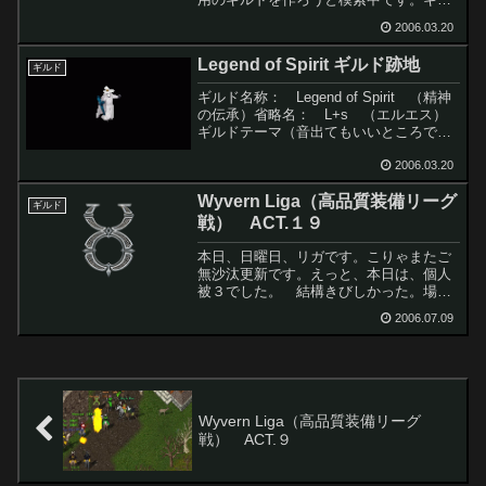
ド名称： Legend Of Spirit （精神の伝
2006.03.20
承）省略名： L+s （エルエス）リー
グ戦への参加はギルド単位が基本...
Legend of Spirit ギルド跡地
ギルド
ギルド名称： Legend of Spirit （精神
の伝承）省略名： L+s （エルエス）
ギルドテーマ（音出てもいいところで
ね）当ギルドは、Wyvern Liga (ワイバー
ンリガ) への参加を主活動としてきまし
2006.03.20
たが２００６年８月末をもっ...
Wyvern Liga（高品質装備リーグ
ギルド
戦） ACT.１９
本日、日曜日、リガです。こりゃまたご
無沙汰更新です。えっと、本日は、個人
被３でした。 結構きびしかった。場所
は、ブッカニアーズデンです。特にサー
2006.07.09
バー境界越えが冷や汗もんｗ境界を越え
た瞬間に、相手がみえるもんだから、超
あせりますｗそんなこんな...
Wyvern Liga（高品質装備リーグ
戦） ACT.９