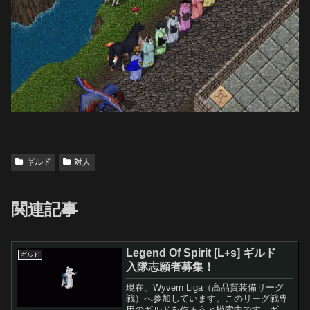
ギルド
対人
関連記事
Legend Of Spirit [L+s] ギルド
ギルド
入隊志願者募集！
現在、Wyvern Liga（高品質装備リーグ
戦）へ参加しています。このリーグ戦専
用のギルドを作ろうと模索中です。ギル