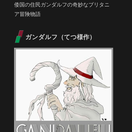
倭国の住民ガンダルフの奇妙なブリタニ
ア冒険物語
ガンダルフ（てつ様作）