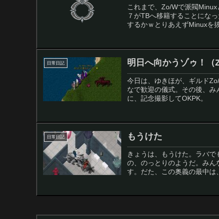
これまで、Zo/Wで派閥Mi
７がTBへ移籍することにな
するかｗとりあえずMinuxを
明日へ向かうゾゥ！（Z
日常日記
今日は、ゆきほが、ギルドZ
なで歓迎の儀式。その後、み
に、記念撮影してOKPK。
もうけた
日常日記
きょうは、もうけた。ラバで
の、のっとりのようだ。みん
す。だた、この奥義の最中は、