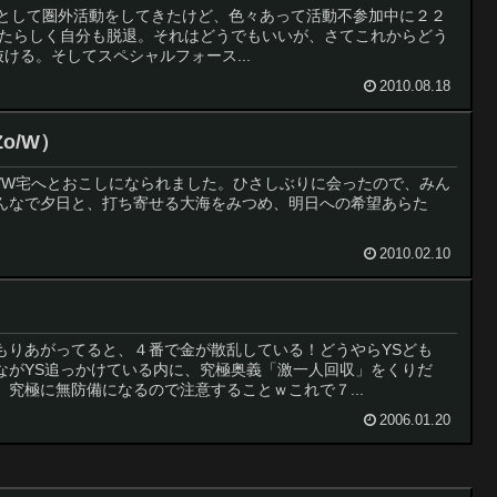
nuxとして圏外活動をしてきたけど、色々あって活動不参加中に２２
ったらしく自分も脱退。それはどうでもいいが、さてこれからどう
抜ける。そしてスペシャルフォース...
2010.08.18
o/W）
o/W宅へとおこしになられました。ひさしぶりに会ったので、みん
んなで夕日と、打ち寄せる大海をみつめ、明日への希望あらた
2010.02.10
もりあがってると、４番で金が散乱している！どうやらYSども
ながYS追っかけている内に、究極奥義「激一人回収」をくりだ
究極に無防備になるので注意することｗこれで７...
2006.01.20