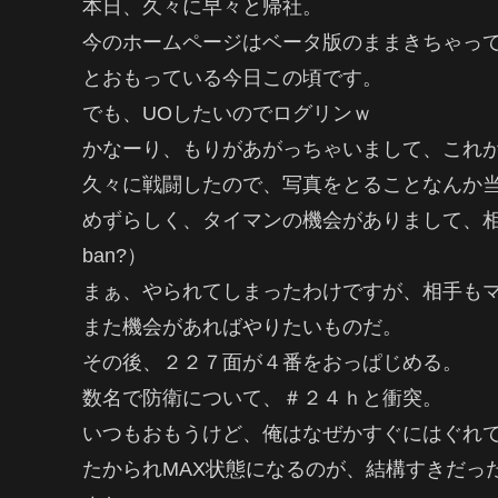
本日、久々に早々と帰社。
今のホームページはベータ版のままきちゃっ
とおもっている今日この頃です。
でも、UOしたいのでログリンｗ
かなーり、もりがあがっちゃいまして、これ
久々に戦闘したので、写真をとることなんか
めずらしく、タイマンの機会がありまして、相
ban?）
まぁ、やられてしまったわけですが、相手も
また機会があればやりたいものだ。
その後、２２７面が４番をおっぱじめる。
数名で防衛について、＃２４ｈと衝突。
いつもおもうけど、俺はなぜかすぐにはぐれ
たかられMAX状態になるのが、結構すきだっ