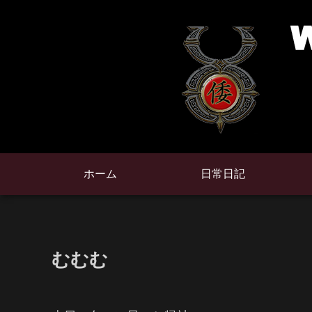
ホーム
日常日記
むむむ