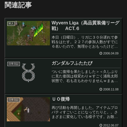
関連記事
Wyvern Liga（高品質装備リーグ
対人
戦） ACT.６
本日（日曜日）、リガに３０分遅れで参
戦をはたす。２２７の参加人数がすでに
６名いたので、無理かとおもったけど、
いれてもらえた。てっきり、団体戦かと
2006.04.09
おもっていたが、ギルド別のゲリラ戦で
した。（たぶん、ゲリラ戦のが面白いと
ガンダルフふたたび
おもう。）３０分でおわっ...
日常日記
ついに復帰を果たしました＞＜久しぶり
に見た倭国は様変わりｗすごく浦島太郎
状態で、右も左もわかりませんｗまぁ、
はまりこまない程度に、ぼちぼち楽しみ
ながら、再びブリタニアの大地で冒険し
2008.11.08
ますｗ
ＵＯ復帰
日常日記
再び活動を再開しました。アイテムプロ
パティすごいことになってたりと。。さ
まざまに変化している様子です。お散歩
がてら、１ヶ月ほど前からＵＯ一時的に
復帰してます。ひょんなことから、ひょ
2012.06.07