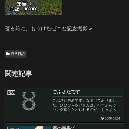
寝る前に、もうけたゼニと記念撮影ｗ
日常日記
関連記事
ごぶさたです
対人
ごぶさた更新です。なまけておりまし
た。ひひひｗさいきんは、へーぶんで、
ヤング様とたわむれるのが、もっぱらの
生業としているガンダルフです。本日
は、ひさびさに、ラバへ出陣、といって
2006.03.01
も、写真とりわすれましたｗなんかプー
海の最果て
がおおかったような気がします...
日常日記