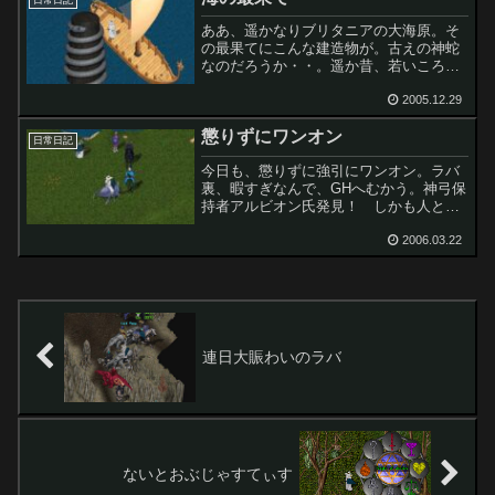
ああ、遥かなりブリタニアの大海原。そ
の最果てにこんな建造物が。古えの神蛇
なのだろうか・・。遥か昔、若いころに
一度観光にきたことがあった。たまたま
通りかかって、すごくなつかしい気分に
2005.12.29
なりました。※追加情報ロストランドへ
懲りずにワンオン
の道標となる柱であること...
日常日記
今日も、懲りずに強引にワンオン。ラバ
裏、暇すぎなんで、GHへむかう。神弓保
持者アルビオン氏発見！ しかも人と話
し込んでいる！ やらねばなるまいｗ得
意中の得意技、先制攻撃を繰り出す。そ
2006.03.22
のままワンオンへ。前回は、３０秒で粛
清されたが、今回は３分...
連日大賑わいのラバ
ないとおぶじゃすてぃす