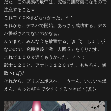
だた、この奥義の最中は、究極に無防備になるので
注意することｗ
これで７０Kほどもうかった。＾＾；
それから、デスパで開始。あっさり成功する。デス
パ警戒されてないのかなぁ。
んでまた、みんな金を放置する(゜Д゜;) しょうが
ないので、究極奥義「激一人回収」をくりだす。
これで１００ｋ近くもうかった。 ＾＾；
武士１２０と、アナトミ１２０でた。もちろん、惨
敗ヽ(`Д´)ﾉ
それから、プリズムボスへ。 うーん、いまいち燃
えん。もっとAFをでやすくするべきだヽ(`Д´)ﾉ