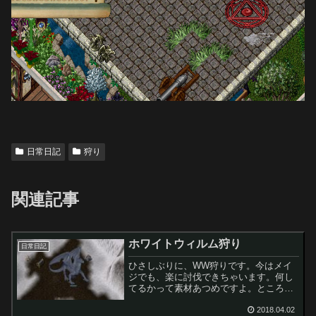
日常日記
狩り
関連記事
ホワイトウィルム狩り
日常日記
ひさしぶりに、WW狩りです。今はメイ
ジでも、楽に討伐できちゃいます。何し
てるかって素材あつめですよ。ところ
で、現仕様では、いろんな色があるんで
すね。白色は基本色として、別の色が少
2018.04.02