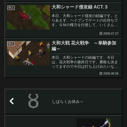
しかかっているような感じですね。その
大和シャード侵攻録 ACT.３
中でも、めずらしい個体がで...
対人
本日、大和シャード侵攻の続編です。と
りあえず、ヘイブンでゲートの出待ちで
す。ＧＭの権力を行使して、いくさんか
ら高品質装備一式をせしめる。いくさ
ん、ありがとう＾＾；他鯖にくると、知
2006.07.27
り合いの人が、神に見えるのは不思議で
大和大戦 花火戦争 ～単騎参加
すｗそれから本日もＰＫＫ活...
対人
編～
本日、大和シャードの続編です。今日
は、花火戦争の最終日です。勝敗も決ま
ってますので今日は打ち上げみたいなも
ののようです。飛び込み参加も受け付け
2006.08.06
ているようなので記念に参加してみるこ
とに。なかなか、スムーズに参加でき
た。イベントの段取りがしっか...
しばらくお休み～