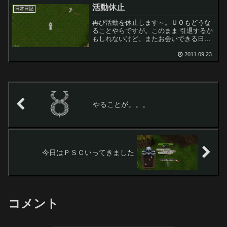
と聞いて～もう、それとまんまり関係な
活動休止
～いんだけ～どもねぇ。ペ...
日常日記
再び活動を休止します～。ＵＯもどうな
ることやらですが。このまま 引退するか
もしれないけど。またお会いできる日ま
で。。。あぁ、遥かなりブリタニア。
2011.09.23
やることが。。。
今日はＰＳＣいってきました
コメント