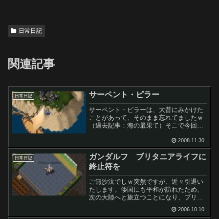
日常日記
関連記事
サーペント・ピラー
日常日記
サーペント・ピラーは、大昔にみかけた
ことがあって、そのまま忘れてましたｗ
（過去記事：海の最果て）そこで今回サ
ーペント・ピラーワープを体験しに、マ
ーさんとメルさんを誘って３人で、サー
2008.11.30
ペント・ピラーへ冒険にでかけました。
ガンダルフ ブリタニアライフに
ジェローム港から、でかけ...
日常日記
終止符を
ご無沙汰でしｗ突然ですが、近々引退い
たします。倭国にも平和が訪れたため、
次の大陸へと旅立つことになり、ブリタ
ニアの生活に終止符をうつこととなりま
2006.10.10
した。そんなことより＞＞１よ～。ちょ