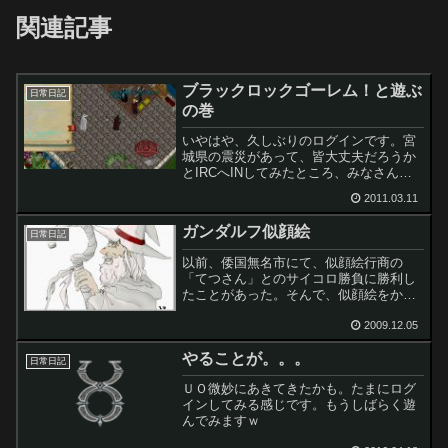
関連記事
ブラックロックゴーレム！と遊ぶ
日常日記
の巻
いやはや、久しぶりのログインです。宮
城県の震災があって、皆大丈夫だろうか
とIRCへINしてみたところ、みなさん無
事なようです。しかし、おそろしいです
2011.03.11
ね。地震はマジでやばい。物理だけでな
くすべて破壊します。。。今回の災害も
ガンダルフ似顔絵
そうですが、ひとごと...
日常日記
以前、倭国無名市にて、似顔絵行商の
「てつさん」とのサイコロ勝負に勝利し
たことがあった。そんで、似顔絵をかい
てもらえる権を獲得したわけだが。
近々、それが完成していたので、ご紹介
2009.12.05
＾＾；なかなかいいでしょう？？ 気に
やることが。。。
入ってますｗてつさんのブログ ...
日常日記
ＵＯ微妙にあきてきたかも。たまにログ
インしてみる感じです。もうしばらく遊
んでみますｗ