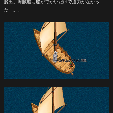
脱出。海賊船も船がでかいだけで迫力がなかっ
た。。。