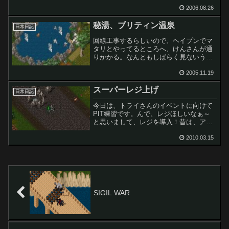
（赤ギルド）が、衝突してました。やっ
2006.08.26
てるやってるヽ(`Д´)ﾉ。お？お？なにあ
れ・・・。「？？？」ってなに？俺の頭
秘湯、ブリティン温泉
も？？？な感じです。...
日常日記
回線工事するらしいので、ヘイブンでマ
タリとやってるところへ、けんさんが通
りかかる。なんともしばらく見ないうち
にすごく成長していました。それだけで
なく、家までもってるしｗかなりの荒行
2005.11.19
をこなしておいでの様子。てわけで、ブ
スーパーレジ上げ
リティン温泉で骨休めをし...
日常日記
今日は、トライさんのイベントに向けて
PIT練習です。んで、レジほしいなぁ～
と思いまして、レジを導入！昔は、アク
セ上げとかしながら、こつこつ上げたも
のですが、今はNEWヘイブンのレイスみ
2010.03.15
たいなやつをひきつれてるだけで超高速
上げが可能になるそう...
SIGIL WAR