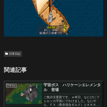
日常日記
関連記事
宇宙ボス ハリケーンエレメンタ
日常日記
ル 登場
ご無沙汰更新です。ｗ本日、なにげにフ
ェルッカ宇宙にでかけました。なにや
ら、ＦＸ（青赤混合ギルド）とＫＫＫＫ