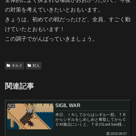
全体的によく挟まれる場面がおおかったので、今後
の対策を考えていきたいとおもいます。
きょうは、初めての戦だったけど、全員、すごく動
けていたとおもいます！
この調子でがんばっていきましょう。
ギルド
対人
関連記事
SIGIL WAR
対人
本日、ＩＮしてからはシギル一筋。ＴＢ
からシギルをしめしめと奪取してからＣ
ＯＭ拠点にいくと、ＴＢのLord ken様
が！瞬殺されてぬけぬけと奪われた。ひ
ぃぃ (((；ﾟДﾟ))とりあえず腹へったので
2010.09.07