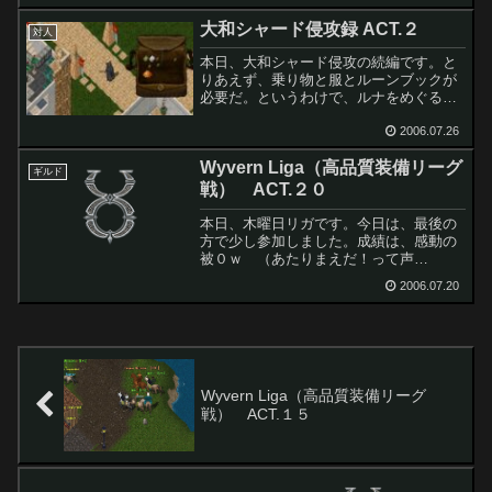
飯おちｗ戻ってＴＢ拠点いくとシギルな
大和シャード侵攻録 ACT.２
いっす...
対人
本日、大和シャード侵攻の続編です。と
りあえず、乗り物と服とルーンブックが
必要だ。というわけで、ルナをめぐる
が、全財産６００円ではゴミもかえない
ｗ２２７の有志に２０００円をめぐんで
2006.07.26
頂く。感謝。その金で、ルーンブック１
Wyvern Liga（高品質装備リーグ
０００円を購入。続いて、灰...
ギルド
戦） ACT.２０
本日、木曜日リガです。今日は、最後の
方で少し参加しました。成績は、感動の
被０ｗ （あたりまえだ！って声
が・・）不完全燃焼のため、ラバに出
2006.07.20
陣、デスパに回ってみると・・・いるわ
いるわ！！ＴＲＩ と ＲＩＰ がうよ
うよと！島中で、ＦＸさんとは知ら...
Wyvern Liga（高品質装備リーグ
戦） ACT.１５