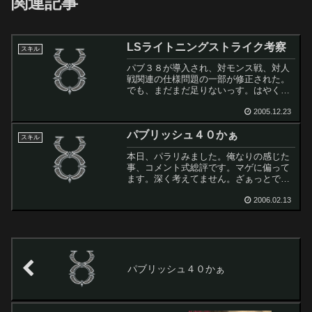
関連記事
LSライトニングストライク考察
スキル
パブ３８が導入され、対モンス戦、対人
戦関連の仕様問題の一部が修正された。
でも、まだまだ足りないっす。はやくマ
ゲでガツガツいける時代がきてほしいも
のです。とはいえ、対人におけるイグノ
2005.12.23
アの３５ダメ制限（モンス戦では無制
パブリッシュ４０かぁ
限）は結構いいかんじ。前に...
スキル
本日、パラリみました。俺なりの感じた
事、コメント式総評です。マゲに偏って
ます。深く考えてません。ざぁっとで
す。■属性抵抗値４０のプレイヤーが生
き残れるようなバランスになるように考
2006.02.13
えられています。ひゃっひゃ！わらうぜ
ぇ。 たぶんありえない。と...
パブリッシュ４０かぁ