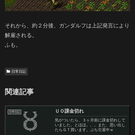
それから、約２分後、ガンダルフは上記発言により
解雇される。
ふも。
日常日記
関連記事
ＵＯ課金切れ
日常日記
気がついたら、３ヶ月前に課金切れして
いました。とほほ。。。また、思い出し
たらＧＴ買います。ぷち引退中ｗ