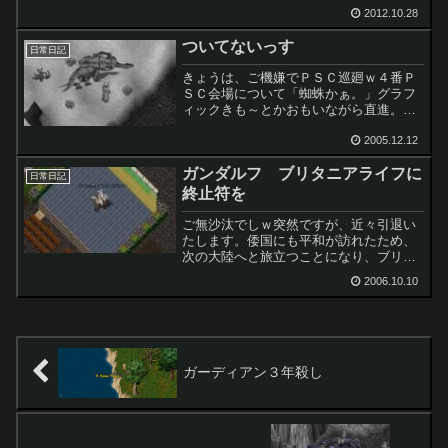
2012.10.28
ついてないっす
日常日記
きょうは、ご機嫌でＰＳＣ巡廻ｗ４番Ｐ
ＳＣ会場について「蜘蛛かぁ。」グラフ
ィックきも～とかおもいながら直進。な
んでかはわからないけど、３Ｆ連中５名
が一文字の陣をくんでました。気づいた
2005.12.12
ときにはかなり突っ込んでましたので、
ガンダルフ ブリタニアライフに
「え～い、直進だ！」うま...
日常日記
終止符を
ご無沙汰でしｗ突然ですが、近々引退い
たします。倭国にも平和が訪れたため、
次の大陸へと旅立つことになり、ブリタ
ニアの生活に終止符をうつこととなりま
2006.10.10
した。そんなことより＞＞１よ～。ちょ
と聞いて～もう、それとまんまり関係な
～いんだけ～どもねぇ。ペ...
ガーディアン３年殺し