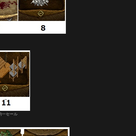
０ｋ均一セール