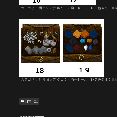
カテゴリ： 骨コンテナ ＠１０ｋ均一セール（レア色＠１００
カテゴリ： 釣り旧レア ＠１０ｋ均一セール（レア色＠３００
日常日記