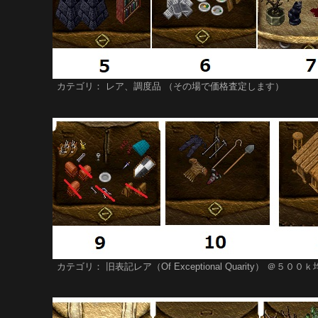
カテゴリ： レア、調度品 （その場で価格査定します）
カテゴリ： 旧表記レア（Of Exceptional Quarity） ＠５０