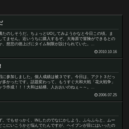
だ
構たのしそうだ。ちょっとUOしてみようかなと今日この頃。ま
してません。近いうちに購入するぞ。大海原で冒険ができるとの
、慈悲の徳上げにタイム制限が設けられていた。...
2010.10.16
！
戦に参加しました。個人成績は被３です。今日は、アクト３だっ
が多かったです。話題変わって、もうすぐ大和大戦「花火戦争」
ラ作成！！！大和は結構、人おおいのねぇ～～。...
2006.07.25
ず。でもせっかく、INしたのでなにかしよう。ふらふらと、ムー
どこにいこうかと悩んでたんですが、ヘイブンが目にはいったの