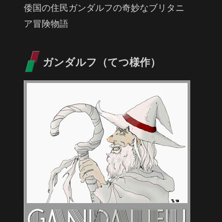
倭国の住民ガンダルフの奇妙なブリタニ
ア冒険物語
ガンダルフ（てつ様作）