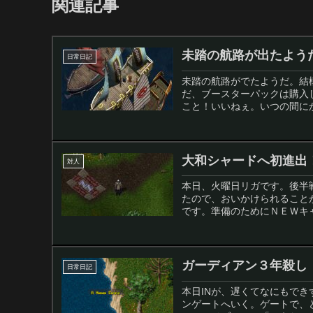
関連記事
未踏の航路が出たよう
日常日記
未踏の航路がでたようだ。結
だ、ブースターパックは購入
こと！いいねぇ。いつの間にか
大和シャードへ初進出
対人
本日、火曜日リガです。後半
たので、おいかけられること
です。準備のためにＮＥＷキャ
ガーディアン３年殺し
日常日記
本日INが、遅くてなにもでき
ンゲートへいく。ゲートで、